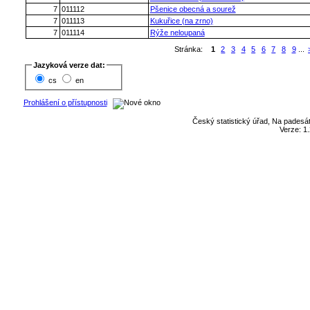
7
011112
Pšenice obecná a sourež
7
011113
Kukuřice (na zrno)
7
011114
Rýže neloupaná
Stránka:
1
2
3
4
5
6
7
8
9
...
Jazyková verze dat:
cs
en
Prohlášení o přístupnosti
Český statistický úřad, Na padesát
Verze: 1.