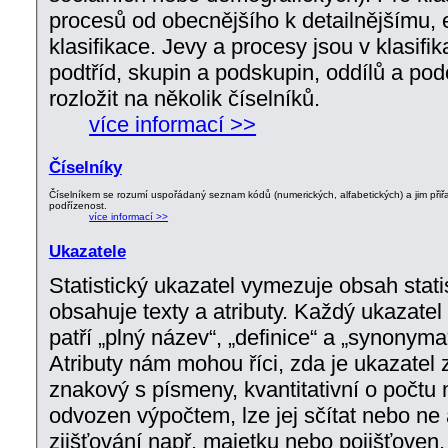
procesů od obecnějšího k detailnějšímu, e
klasifikace. Jevy a procesy jsou v klasifi
podtříd, skupin a podskupin, oddílů a podo
rozložit na několik číselníků.
více informací >>
Číselníky
Číselníkem se rozumí uspořádaný seznam kódů (numerických, alfabetických) a jim přiřaz
podřízenost.
více informací >>
Ukazatele
Statistický ukazatel vymezuje obsah stati
obsahuje texty a atributy. Každý ukazatel 
patří „plný název“, „definice“ a „synonyma
Atributy nám mohou říci, zda je ukazatel
znakový s písmeny, kvantitativní o počtu n
odvozen výpočtem, lze jej sčítat nebo ne 
zjišťování např. majetku nebo pojišťoven