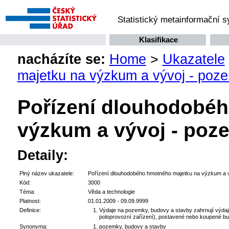
Statistický metainformační 
Klasifikace
nacházíte se:
Home
>
Ukazatele
majetku na výzkum a vývoj - poz
Pořízení dlouhodobé
výzkum a vývoj - poz
Detaily:
Plný název ukazatele:
Pořízení dlouhodobého hmotného majetku na výzkum a v
Kód:
3000
Téma:
Věda a technologie
Platnost:
01.01.2009 - 09.09.9999
Definice:
Výdaje na pozemky, budovy a stavby zahrnují výdaj
poloprovozní zařízení), postavené nebo koupené bu
Synonyma:
pozemky, budovy a stavby