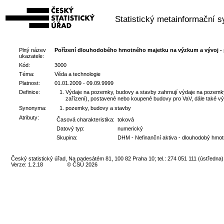
Statistický metainformační 
Plný název
Pořízení dlouhodobého hmotného majetku na výzkum a vývoj -
ukazatele:
Kód:
3000
Téma:
Věda a technologie
Platnost:
01.01.2009 - 09.09.9999
Definice:
Výdaje na pozemky, budovy a stavby zahrnují výdaje na pozemky
zařízení), postavené nebo koupené budovy pro VaV, dále také v
Synonyma:
pozemky, budovy a stavby
Atributy:
Časová charakteristika:
toková
Datový typ:
numerický
Skupina:
DHM - Nefinanční aktiva - dlouhodobý hmot
Český statistický úřad, Na padesátém 81, 100 82 Praha 10; tel.: 274 051 111 (ústředna)
Verze: 1.2.18
© ČSÚ 2026