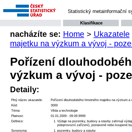
Statistický metainformační 
Klasifikace
nacházíte se:
Home
>
Ukazatele
majetku na výzkum a vývoj - poz
Pořízení dlouhodobé
výzkum a vývoj - poz
Detaily:
Plný název ukazatele:
Pořízení dlouhodobého hmotného majetku na výzkum a v
Kód:
3000
Téma:
Věda a technologie
Platnost:
01.01.2009 - 09.09.9999
Definice:
Výdaje na pozemky, budovy a stavby zahrnují výdaj
poloprovozní zařízení), postavené nebo koupené bu
Synonyma:
pozemky, budovy a stavby