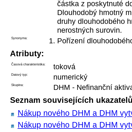
částka z poskytnuté d
Dlouhodobý hmotný m
druhy dlouhodobého h
nerostných surovin.
Synonyma:
Pořízení dlouhodobéh
Atributy:
Časová charakteristika:
toková
Datový typ:
numerický
Skupina:
DHM - Nefinanční aktiv
Seznam souvisejících ukazatelů
Nákup nového DHM a DHM vytvoř
Nákup nového DHM a DHM vytvoře