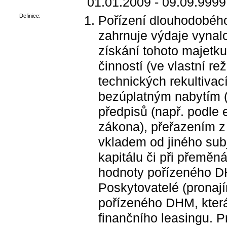
01.01.2009 - 09.09.9999
Definice:
Pořízení dlouhodobéh
zahrnuje výdaje vyna
získání tohoto majetk
činností (ve vlastní re
technických rekultiva
bezúplatným nabytím (n
předpisů (např. podle
zákona), přeřazením z
vkladem od jiného subj
kapitálu či při přemě
hodnoty pořízeného D
Poskytovatelé (pronají
pořízeného DHM, kter
finančního leasingu. Pr