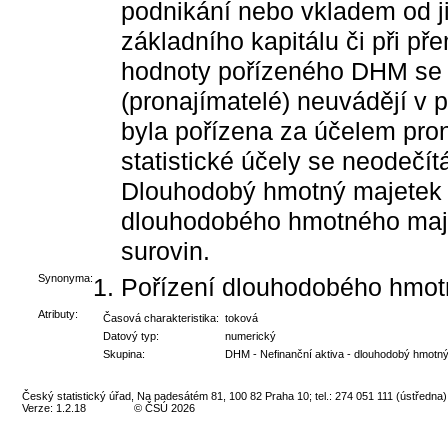
podnikání nebo vkladem od ji
základního kapitálu či při p
hodnoty pořízeného DHM se 
(pronajímatelé) neuvádějí v 
byla pořízena za účelem pro
statistické účely se neodečít
Dlouhodobý hmotný majetek
dlouhodobého hmotného maje
surovin.
Synonyma:
Pořízení dlouhodobého hmot
Atributy:
Časová charakteristika:
toková
Datový typ:
numerický
Skupina:
DHM - Nefinanční aktiva - dlouhodobý hmotn
Český statistický úřad, Na padesátém 81, 100 82 Praha 10; tel.: 274 051 111 (ústředna)
Verze: 1.2.18
© ČSÚ 2026