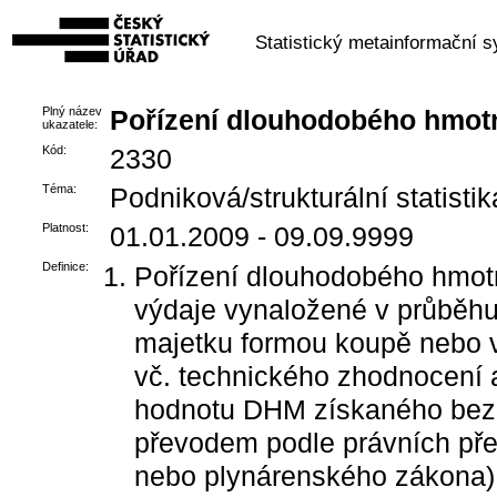
Statistický metainformační 
Plný název
Pořízení dlouhodobého hmot
ukazatele:
Kód:
2330
Téma:
Podniková/strukturální statistik
Platnost:
01.01.2009 - 09.09.9999
Definice:
Pořízení dlouhodobého hmot
výdaje vynaložené v průběhu
majetku formou koupě nebo vyt
vč. technického zhodnocení a
hodnotu DHM získaného bezúp
převodem podle právních před
nebo plynárenského zákona),