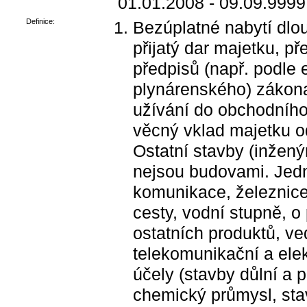
01.01.2008 - 09.09.9999
Definice:
Bezúplatné nabytí dl
přijatý dar majetku, p
předpisů (např. podle 
plynárenského) zákona
užívání do obchodního 
věcný vklad majetku od
Ostatní stavby (inžený
nejsou budovami. Jedná
komunikace, železnice,
cesty, vodní stupně, 
ostatních produktů, ve
telekomunikační a ele
účely (stavby důlní a p
chemický průmysl, stav