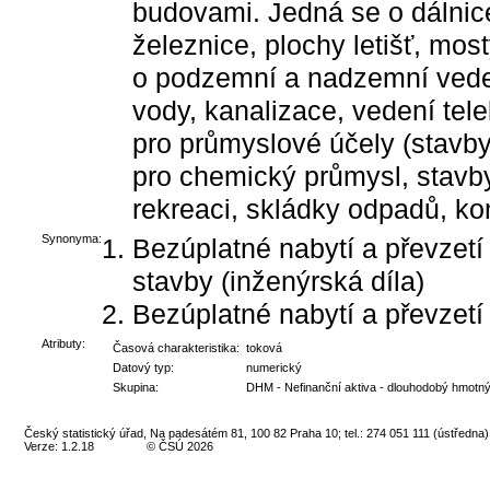
budovami. Jedná se o dálnice
železnice, plochy letišť, most
o podzemní a nadzemní veden
vody, kanalizace, vedení tel
pro průmyslové účely (stavby 
pro chemický průmysl, stavby 
rekreaci, skládky odpadů, ko
Synonyma:
Bezúplatné nabytí a převzetí
stavby (inženýrská díla)
Bezúplatné nabytí a převzetí
Atributy:
Časová charakteristika:
toková
Datový typ:
numerický
Skupina:
DHM - Nefinanční aktiva - dlouhodobý hmotn
Český statistický úřad, Na padesátém 81, 100 82 Praha 10; tel.: 274 051 111 (ústředna)
Verze: 1.2.18
© ČSÚ 2026