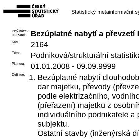
Statistický metainformační 
Plný název
Bezúplatné nabytí a převzetí 
ukazatele:
Kód:
2164
Téma:
Podniková/strukturální statistik
Platnost:
01.01.2008 - 09.09.9999
Definice:
Bezúplatné nabytí dlouhodob
dar majetku, převody (převze
podle elektrizačního, vodní
(přeřazení) majetku z osobn
individuálního podnikatele a 
subjektu.
Ostatní stavby (inženýrská dí