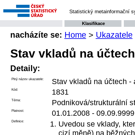
Statistický metainformační 
Klasifikace
nacházíte se:
Home
>
Ukazatele
Stav vkladů na účtech 
Detaily:
Plný název ukazatele:
Stav vkladů na účtech - 
Kód:
1831
Téma:
Podniková/strukturální st
Platnost:
01.01.2008 - 09.09.9999
Definice:
Uvedou se vklady, kter
cizí měně) na běžných