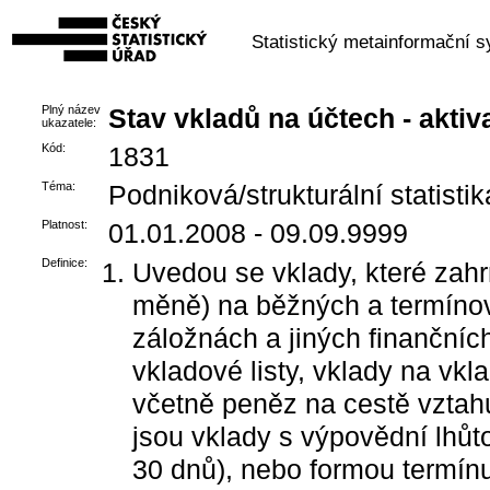
Statistický metainformační 
Plný název
Stav vkladů na účtech - aktiv
ukazatele:
Kód:
1831
Téma:
Podniková/strukturální statistik
Platnost:
01.01.2008 - 09.09.9999
Definice:
Uvedou se vklady, které zahrn
měně) na běžných a termínov
záložnách a jiných finančních
vkladové listy, vklady na vkl
včetně peněz na cestě vztahu
jsou vklady s výpovědní lhůt
30 dnů), nebo formou termínu,