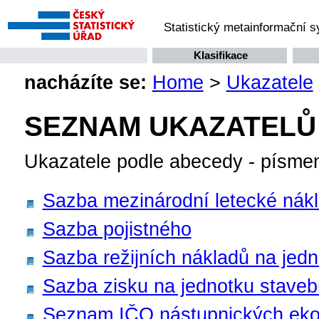
Statistický metainformační 
Klasifikace
nacházíte se:
Home
>
Ukazatele
SEZNAM UKAZATELŮ
Ukazatele podle abecedy - písme
Sazba mezinárodní letecké nák
Sazba pojistného
Sazba režijních nákladů na jed
Sazba zisku na jednotku staveb
Seznam IČO nástupnických eko