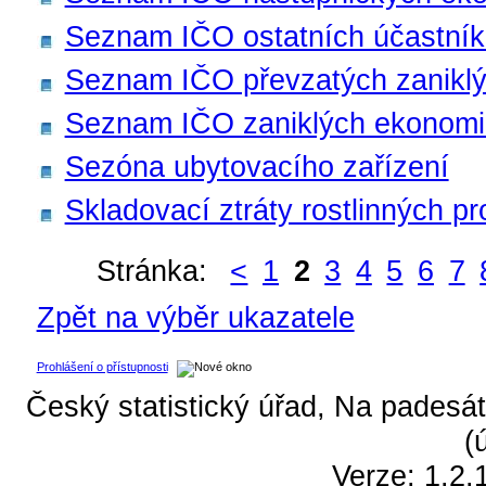
Seznam IČO ostatních účastník
Seznam IČO převzatých zaniklý
Seznam IČO zaniklých ekonomi
Sezóna ubytovacího zařízení
Skladovací ztráty rostlinných p
Stránka:
<
1
2
3
4
5
6
7
Zpět na výběr ukazatele
Prohlášení o přístupnosti
Český statistický úřad, Na padesát
(
Verze: 1.2.