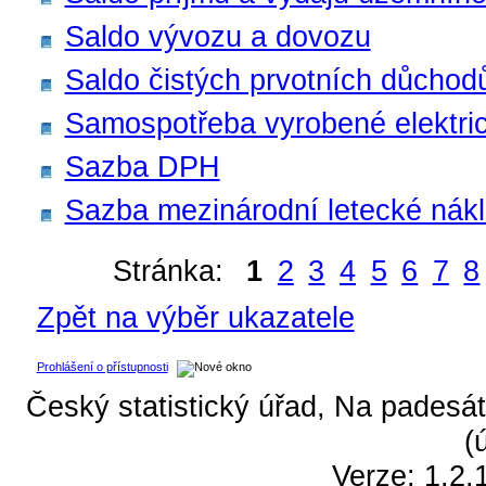
Saldo vývozu a dovozu
Saldo čistých prvotních důchod
Samospotřeba vyrobené elektri
Sazba DPH
Sazba mezinárodní letecké nák
Stránka:
1
2
3
4
5
6
7
8
Zpět na výběr ukazatele
Prohlášení o přístupnosti
Český statistický úřad, Na padesát
(
Verze: 1.2.