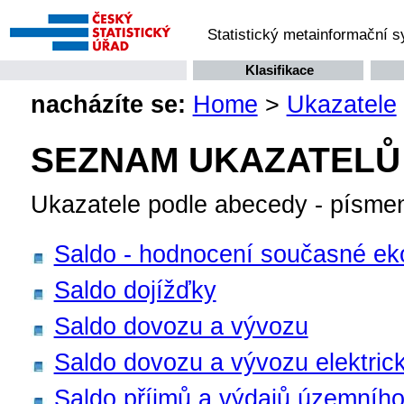
Statistický metainformační 
Klasifikace
nacházíte se:
Home
>
Ukazatele
SEZNAM UKAZATELŮ
Ukazatele podle abecedy - písme
Saldo - hodnocení současné ek
Saldo dojížďky
Saldo dovozu a vývozu
Saldo dovozu a vývozu elektric
Saldo příjmů a výdajů územního