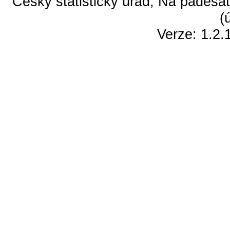
Český statistický úřad, Na padesát
(
Verze: 1.2.