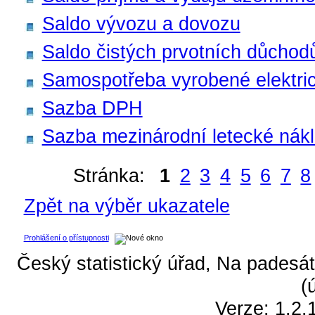
Saldo vývozu a dovozu
Saldo čistých prvotních důchod
Samospotřeba vyrobené elektri
Sazba DPH
Sazba mezinárodní letecké nák
Stránka:
1
2
3
4
5
6
7
8
Zpět na výběr ukazatele
Prohlášení o přístupnosti
Český statistický úřad, Na padesát
(
Verze: 1.2.