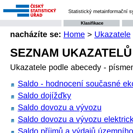
Statistický metainformační 
Klasifikace
nacházíte se:
Home
>
Ukazatele
SEZNAM UKAZATELŮ
Ukazatele podle abecedy - písme
Saldo - hodnocení současné ek
Saldo dojížďky
Saldo dovozu a vývozu
Saldo dovozu a vývozu elektric
Saldo příjmů a výdajů územního