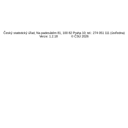
Český statistický úřad, Na padesátém 81, 100 82 Praha 10; tel.: 274 051 111 (ústředna)
Verze: 1.2.18
© ČSÚ 2026