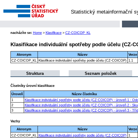
Statistický metainformační 
nacházíte se:
Home
>
Klasifikace
>
CZ-COICOP_KL
Klasifikace individuální spotřeby podle účelu (CZ-
Akronym
Název
Verze
CZ-COICOP_KL
Klasifikace individuální spotřeby podle účelu (CZ-COICOP)
1.1
Struktura
Seznam položek
Číselníky úrovní klasifikace
Úroveň
Název číselníku
1
Klasifikace individuální spotřeby podle účelu (CZ-COICOP) - úroveň 1 - Odd
2
Klasifikace individuální spotřeby podle účelu (CZ-COICOP) - úroveň 2 - Sku
3
Klasifikace individuální spotřeby podle účelu (CZ-COICOP) - úroveň 3 - Tří
Vazby
Akronym
Název
Verze
CZ-COICOP_KL
Klasifikace individuální spotřeby podle účelu (CZ-COICOP)
1