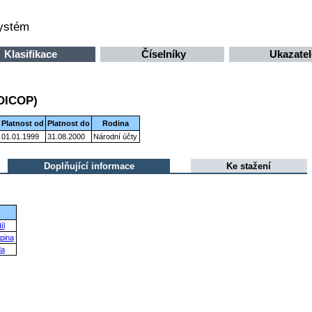
systém
Klasifikace
Číselníky
Ukazatel
COICOP)
Platnost od
Platnost do
Rodina
01.01.1999
31.08.2000
Národní účty
Doplňující informace
Ke stažení
íl
pina
da