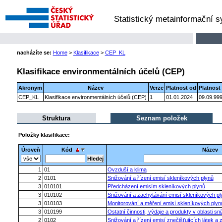
Statistický metainformační 
nacházíte se:
Home
>
Klasifikace
>
CEP_KL
Klasifikace environmentálních účelů (CEP)
Akronym
Název
Verze
Platnost od
Platnost
CEP_KL
Klasifikace environmentálních účelů (CEP)
1
01.01.2024
09.09.99
Struktura
Seznam položek
Položky klasifikace:
Úroveň
Kód
Název
1
01
Ovzduší a klima
2
0101
Snižování a řízení emisí skleníkových plynů
3
010101
Předcházení emisím skleníkových plynů
3
010102
Snižování a zachytávání emisí skleníkových pl
3
010103
Monitorování a měření emisí skleníkových plyn
3
010199
Ostatní činnosti, výdaje a produkty v oblasti sn
2
0102
Snižování a řízení emisí znečišťujících látek a 