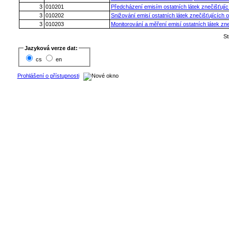
3
010201
Předcházení emisím ostatních látek znečišťují
3
010202
Snižování emisí ostatních látek znečišťujících 
3
010203
Monitorování a měření emisí ostatních látek zn
S
Jazyková verze dat:
cs
en
Prohlášení o přístupnosti