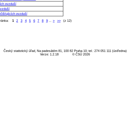
cích ovzduší
ovzduší
ečišťujících ovzduší
tránka:
1
2
3
4
5
6
7
8
9
...
>
>>
(z 12)
Český statistický úřad, Na padesátém 81, 100 82 Praha 10; tel.: 274 051 111 (ústředna)
Verze: 1.2.18
© ČSÚ 2026