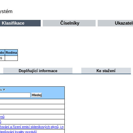
systém
Klasifikace
Číselníky
Ukazatel
 do
Rodina
99
Doplňující informace
Ke stažení
ynů
ů
ižování a řízení emisí skleníkových plynů, j.n
zlepšování kvality ovzduší