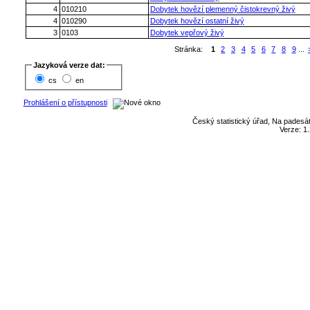
4
010210
Dobytek hovězí plemenný čistokrevný živý
4
010290
Dobytek hovězí ostatní živý
3
0103
Dobytek vepřový živý
Stránka:
1
2
3
4
5
6
7
8
9
...
Jazyková verze dat:
cs
en
Prohlášení o přístupnosti
Český statistický úřad, Na padesát
Verze: 1.