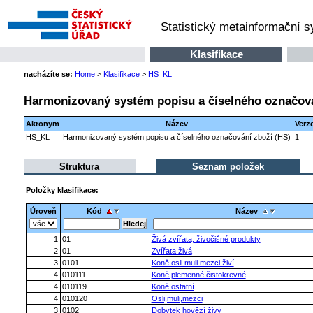
Statistický metainformační 
Klasifikace
nacházíte se:
Home
>
Klasifikace
>
HS_KL
Harmonizovaný systém popisu a číselného označová
Akronym
Název
Verz
HS_KL
Harmonizovaný systém popisu a číselného označování zboží (HS)
1
Struktura
Seznam položek
Položky klasifikace:
Úroveň
Kód
Název
1
01
Živá zvířata, živočišné produkty
2
01
Zvířata živá
3
0101
Koně osli muli mezci živí
4
010111
Koně plemenné čistokrevné
4
010119
Koně ostatní
4
010120
Osli,muli,mezci
3
0102
Dobytek hovězí živý