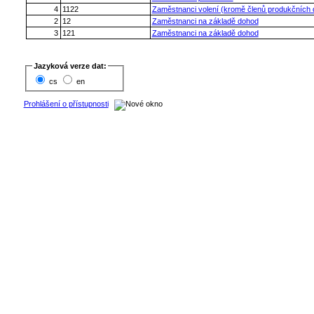
4
1122
Zaměstnanci volení (kromě členů produkčních 
2
12
Zaměstnanci na základě dohod
3
121
Zaměstnanci na základě dohod
Jazyková verze dat:
cs
en
Prohlášení o přístupnosti