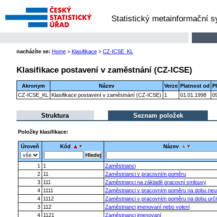
Statistický metainformační 
nacházíte se:
Home
>
Klasifikace
>
CZ-ICSE_KL
Klasifikace postavení v zaměstnání (CZ-ICSE)
Akronym
Název
Verze
Platnost od
P
CZ-ICSE_KL
Klasifikace postavení v zaměstnání (CZ-ICSE)
1
01.01.1998
0
Struktura
Seznam položek
Položky klasifikace:
Úroveň
Kód
Název
1
1
Zaměstnanci
2
11
Zaměstnanci v pracovním poměru
3
111
Zaměstnanci na základě pracovní smlouvy
4
1111
Zaměstnanci v pracovním poměru na dobu neur
4
1112
Zaměstnanci v pracovním poměru na dobu urči
3
112
Zaměstnanci jmenovaní nebo volení
4
1121
Zaměstnanci jmenovaní