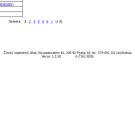
družstev)
Stránka:
1
2
3
4
5
6
>
(z 6)
Český statistický úřad, Na padesátém 81, 100 82 Praha 10; tel.: 274 051 111 (ústředna)
Verze: 1.2.18
© ČSÚ 2026