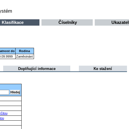
systém
Klasifikace
Číselníky
Ukazatel
latnost do
Rodina
9.09.9999
Zaměstnání
Doplňující informace
Ke stažení
čitou
tou