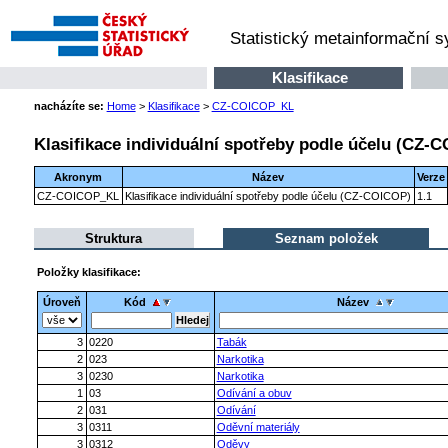
Statistický metainformační 
Klasifikace
nacházíte se:
Home
>
Klasifikace
>
CZ-COICOP_KL
Klasifikace individuální spotřeby podle účelu (CZ-
Akronym
Název
Verze
CZ-COICOP_KL
Klasifikace individuální spotřeby podle účelu (CZ-COICOP)
1.1
Struktura
Seznam položek
Položky klasifikace:
Úroveň
Kód
Název
3
0220
Tabák
2
023
Narkotika
3
0230
Narkotika
1
03
Odívání a obuv
2
031
Odívání
3
0311
Oděvní materiály
3
0312
Oděvy