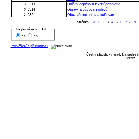
3
0313
Oděvní doplňky a textilní galanterie
3
0314
Opravy a půjčování oděvů
2
032
Obuv včetně oprav a půjčování
Stránka:
<
1
2
3
4
5
6
7
8
9
..
Jazyková verze dat:
cs
en
Prohlášení o přístupnosti
Český statistický úřad, Na padesát
Verze: 1.