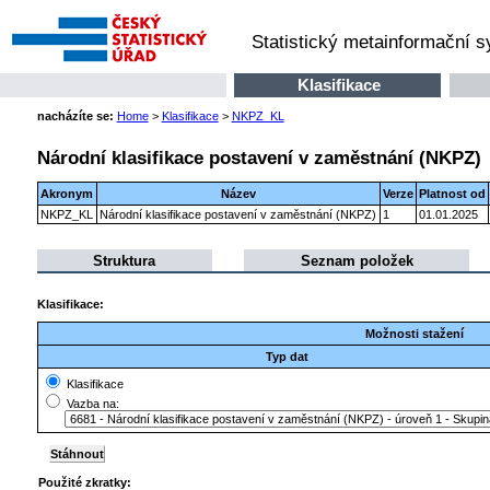
Statistický metainformační 
Klasifikace
nacházíte se:
Home
>
Klasifikace
>
NKPZ_KL
Národní klasifikace postavení v zaměstnání (NKPZ)
Akronym
Název
Verze
Platnost od
NKPZ_KL
Národní klasifikace postavení v zaměstnání (NKPZ)
1
01.01.2025
Struktura
Seznam položek
Klasifikace:
Možnosti stažení
Typ dat
Klasifikace
Vazba na:
Použité zkratky: