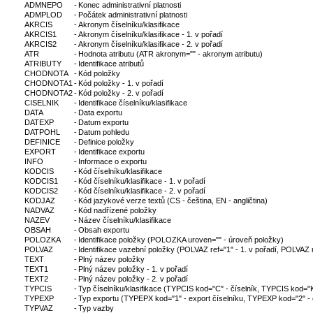
ADMNEPO
-
Konec administrativní platnosti
ADMPLOD
-
Počátek administrativní platnosti
AKRCIS
-
Akronym číselníku/klasifikace
AKRCIS1
-
Akronym číselníku/klasifikace - 1. v pořadí
AKRCIS2
-
Akronym číselníku/klasifikace - 2. v pořadí
ATR
-
Hodnota atributu (ATR akronym="" - akronym atributu)
ATRIBUTY
-
Identifikace atributů
CHODNOTA
-
Kód položky
CHODNOTA1
-
Kód položky - 1. v pořadí
CHODNOTA2
-
Kód položky - 2. v pořadí
CISELNIK
-
Identifikace číselníku/klasifikace
DATA
-
Data exportu
DATEXP
-
Datum exportu
DATPOHL
-
Datum pohledu
DEFINICE
-
Definice položky
EXPORT
-
Identifikace exportu
INFO
-
Informace o exportu
KODCIS
-
Kód číselníku/klasifikace
KODCIS1
-
Kód číselníku/klasifikace - 1. v pořadí
KODCIS2
-
Kód číselníku/klasifikace - 2. v pořadí
KODJAZ
-
Kód jazykové verze textů (CS - čeština, EN - angličtina)
NADVAZ
-
Kód nadřízené položky
NAZEV
-
Název číselníku/klasifikace
OBSAH
-
Obsah exportu
POLOZKA
-
Identifikace položky (POLOZKA uroven="" - úroveň položky)
POLVAZ
-
Identifikace vazební položky (POLVAZ ref="1" - 1. v pořadí, POLVAZ re
TEXT
-
Plný název položky
TEXT1
-
Plný název položky - 1. v pořadí
TEXT2
-
Plný název položky - 2. v pořadí
TYPCIS
-
Typ číselníku/klasifikace (TYPCIS kod="C" - číselník, TYPCIS kod="K"
TYPEXP
-
Typ exportu (TYPEPX kod="1" - export číselníku, TYPEXP kod="2" - exp
TYPVAZ
-
Typ vazby