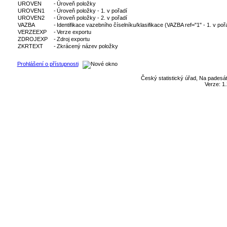
UROVEN
-
Úroveň položky
UROVEN1
-
Úroveň položky - 1. v pořadí
UROVEN2
-
Úroveň položky - 2. v pořadí
VAZBA
-
Identifikace vazebního číselníku/klasifikace (VAZBA ref="1" - 1. v poř
VERZEEXP
-
Verze exportu
ZDROJEXP
-
Zdroj exportu
ZKRTEXT
-
Zkrácený název položky
Prohlášení o přístupnosti
Český statistický úřad, Na padesát
Verze: 1.