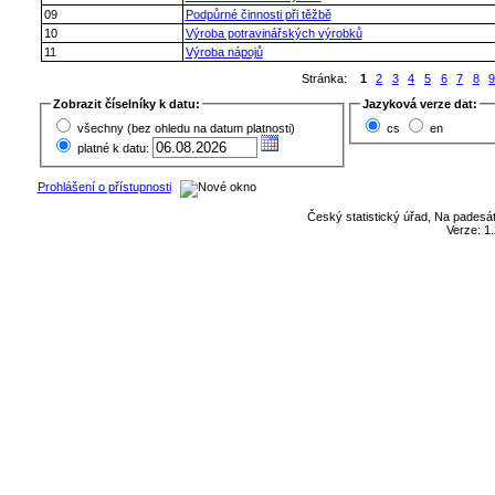
09
Podpůrné činnosti při těžbě
10
Výroba potravinářských výrobků
11
Výroba nápojů
Stránka:
1
2
3
4
5
6
7
8
Zobrazit číselníky k datu:
Jazyková verze dat:
všechny (bez ohledu na datum platnosti)
cs
en
platné k datu:
Prohlášení o přístupnosti
Český statistický úřad, Na padesát
Verze: 1.