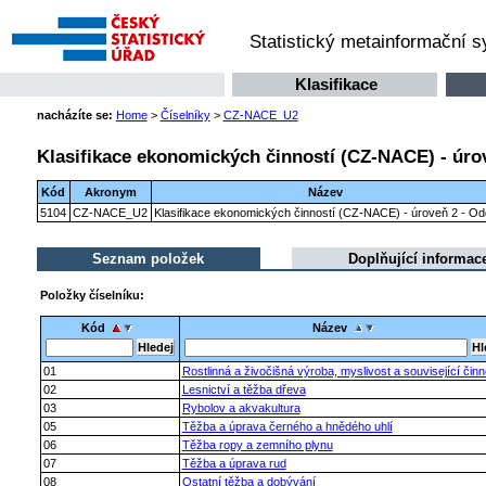
Statistický metainformační 
Klasifikace
nacházíte se:
Home
>
Číselníky
>
CZ-NACE_U2
Klasifikace ekonomických činností (CZ-NACE) - úrov
Kód
Akronym
Název
5104
CZ-NACE_U2
Klasifikace ekonomických činností (CZ-NACE) - úroveň 2 - Odd
Seznam položek
Doplňující informac
Položky číselníku:
Kód
Název
01
Rostlinná a živočišná výroba, myslivost a související činn
02
Lesnictví a těžba dřeva
03
Rybolov a akvakultura
05
Těžba a úprava černého a hnědého uhlí
06
Těžba ropy a zemního plynu
07
Těžba a úprava rud
08
Ostatní těžba a dobývání