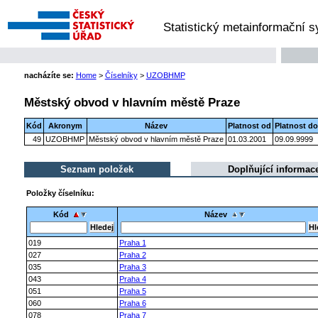
Statistický metainformační 
nacházíte se:
Home
>
Číselníky
>
UZOBHMP
Městský obvod v hlavním městě Praze
Kód
Akronym
Název
Platnost od
Platnost do
49
UZOBHMP
Městský obvod v hlavním městě Praze
01.03.2001
09.09.9999
Seznam položek
Doplňující informac
Položky číselníku:
Kód
Název
019
Praha 1
027
Praha 2
035
Praha 3
043
Praha 4
051
Praha 5
060
Praha 6
078
Praha 7