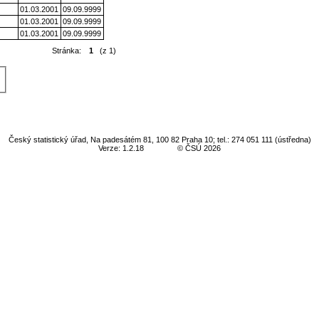
01.03.2001
09.09.9999
01.03.2001
09.09.9999
01.03.2001
09.09.9999
Stránka:
1
(z 1)
Český statistický úřad, Na padesátém 81, 100 82 Praha 10; tel.: 274 051 111 (ústředna)
Verze: 1.2.18
© ČSÚ 2026