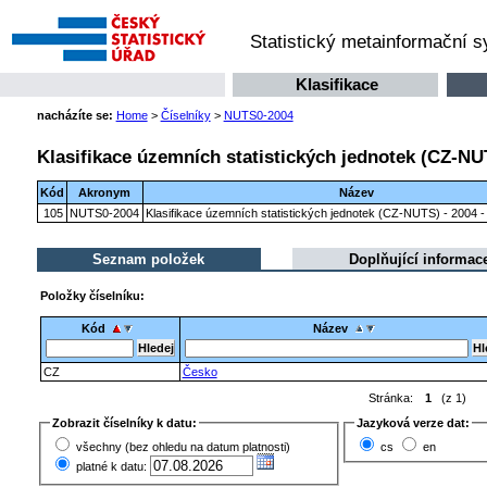
Statistický metainformační 
Klasifikace
nacházíte se:
Home
>
Číselníky
>
NUTS0-2004
Klasifikace územních statistických jednotek (CZ-NUT
Kód
Akronym
Název
105
NUTS0-2004
Klasifikace územních statistických jednotek (CZ-NUTS) - 2004 - 
Seznam položek
Doplňující informac
Položky číselníku:
Kód
Název
CZ
Česko
Stránka:
1
(z 1)
Zobrazit číselníky k datu:
Jazyková verze dat:
všechny (bez ohledu na datum platnosti)
cs
en
platné k datu: