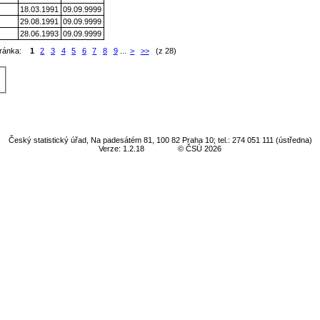
18.03.1991
09.09.9999
29.08.1991
09.09.9999
28.06.1993
09.09.9999
tránka:
1
2
3
4
5
6
7
8
9
...
>
>>
(z 28)
Český statistický úřad, Na padesátém 81, 100 82 Praha 10; tel.: 274 051 111 (ústředna)
Verze: 1.2.18
© ČSÚ 2026