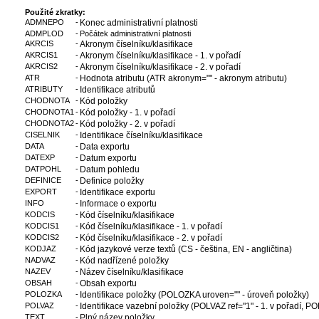
Použité zkratky:
ADMNEPO
-
Konec administrativní platnosti
ADMPLOD
-
Počátek administrativní platnosti
AKRCIS
-
Akronym číselníku/klasifikace
AKRCIS1
-
Akronym číselníku/klasifikace - 1. v pořadí
AKRCIS2
-
Akronym číselníku/klasifikace - 2. v pořadí
ATR
-
Hodnota atributu (ATR akronym="" - akronym atributu)
ATRIBUTY
-
Identifikace atributů
CHODNOTA
-
Kód položky
CHODNOTA1
-
Kód položky - 1. v pořadí
CHODNOTA2
-
Kód položky - 2. v pořadí
CISELNIK
-
Identifikace číselníku/klasifikace
DATA
-
Data exportu
DATEXP
-
Datum exportu
DATPOHL
-
Datum pohledu
DEFINICE
-
Definice položky
EXPORT
-
Identifikace exportu
INFO
-
Informace o exportu
KODCIS
-
Kód číselníku/klasifikace
KODCIS1
-
Kód číselníku/klasifikace - 1. v pořadí
KODCIS2
-
Kód číselníku/klasifikace - 2. v pořadí
KODJAZ
-
Kód jazykové verze textů (CS - čeština, EN - angličtina)
NADVAZ
-
Kód nadřízené položky
NAZEV
-
Název číselníku/klasifikace
OBSAH
-
Obsah exportu
POLOZKA
-
Identifikace položky (POLOZKA uroven="" - úroveň položky)
POLVAZ
-
Identifikace vazební položky (POLVAZ ref="1" - 1. v pořadí, POL
TEXT
-
Plný název položky