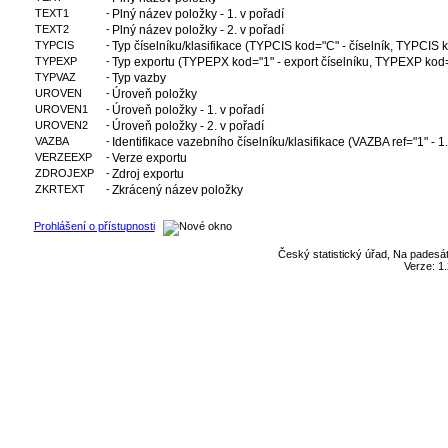
TEXT1
-
Plný název položky - 1. v pořadí
TEXT2
-
Plný název položky - 2. v pořadí
TYPCIS
-
Typ číselníku/klasifikace (TYPCIS kod="C" - číselník, TYPCIS k
TYPEXP
-
Typ exportu (TYPEPX kod="1" - export číselníku, TYPEXP kod="2"
TYPVAZ
-
Typ vazby
UROVEN
-
Úroveň položky
UROVEN1
-
Úroveň položky - 1. v pořadí
UROVEN2
-
Úroveň položky - 2. v pořadí
VAZBA
-
Identifikace vazebního číselníku/klasifikace (VAZBA ref="1" - 1.
VERZEEXP
-
Verze exportu
ZDROJEXP
-
Zdroj exportu
ZKRTEXT
-
Zkrácený název položky
Prohlášení o přístupnosti
Český statistický úřad, Na padesát
Verze: 1.