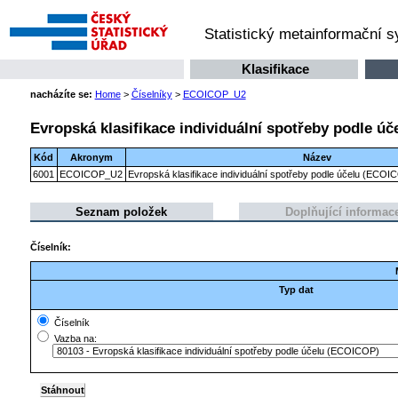
Statistický metainformační 
Klasifikace
nacházíte se:
Home
>
Číselníky
>
ECOICOP_U2
Evropská klasifikace individuální spotřeby podle ú
Kód
Akronym
Název
6001
ECOICOP_U2
Evropská klasifikace individuální spotřeby podle účelu (ECOI
Seznam položek
Doplňující informac
Číselník:
Typ dat
Číselník
Vazba na: