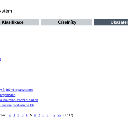
systém
Klasifikace
Číselníky
Ukazatel
e
y či jinými organizacemi
 organizace
a inovování zboží či služeb
 uvádění produktů na trh
ánka:
<
1
2
3
4
5
6
7
8
9
...
>
>>
(z 117)