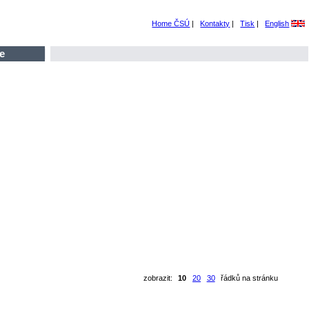
Home ČSÚ
|
Kontakty
|
Tisk
|
English
e
zobrazit:
10
20
30
řádků na stránku