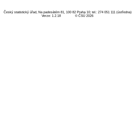
Český statistický úřad, Na padesátém 81, 100 82 Praha 10; tel.: 274 051 111 (ústředna)
Verze: 1.2.18
© ČSÚ 2026