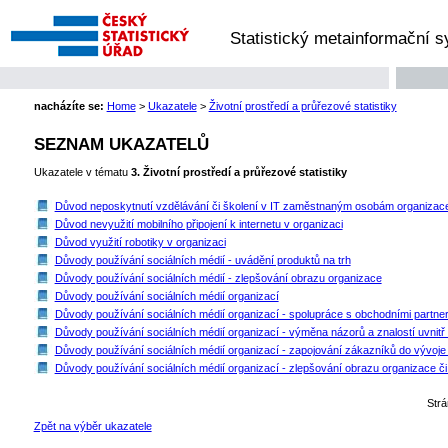
Statistický metainformační 
nacházíte se:
Home
>
Ukazatele
>
Životní prostředí a průřezové statistiky
SEZNAM UKAZATELŮ
Ukazatele v tématu
3. Životní prostředí a průřezové statistiky
Důvod neposkytnutí vzdělávání či školení v IT zaměstnaným osobám organizac
Důvod nevyužití mobilního připojení k internetu v organizaci
Důvod využití robotiky v organizaci
Důvody používání sociálních médií - uvádění produktů na trh
Důvody používání sociálních médií - zlepšování obrazu organizace
Důvody používání sociálních médií organizací
Důvody používání sociálních médií organizací - spolupráce s obchodními partner
Důvody používání sociálních médií organizací - výměna názorů a znalostí uvnitř
Důvody používání sociálních médií organizací - zapojování zákazníků do vývoje 
Důvody používání sociálních médií organizací - zlepšování obrazu organizace či
Str
Zpět na výběr ukazatele