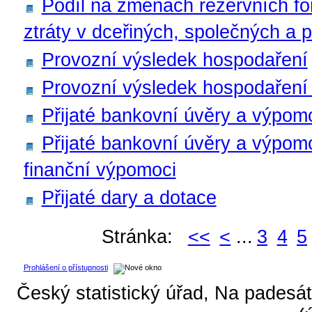
Podíl na změnách rezervních f
ztráty v dceřiných, společných a 
Provozní výsledek hospodaření
Provozní výsledek hospodaření 
Přijaté bankovní úvěry a výpom
Přijaté bankovní úvěry a výpom
finanční výpomoci
Přijaté dary a dotace
Stránka:
<<
<
...
3
4
5
Prohlášení o přístupnosti
Český statistický úřad, Na padesát