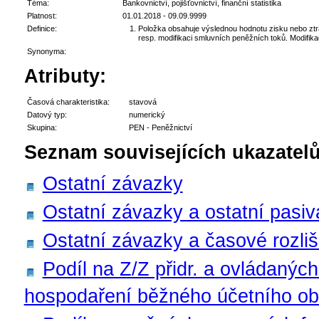
Téma:
Bankovnictví, pojišťovnictví, finanční statistika
Platnost:
01.01.2018 - 09.09.9999
Definice:
Položka obsahuje výslednou hodnotu zisku nebo ztrát
resp. modifikaci smluvních peněžních toků. Modifik
Synonyma:
Atributy:
Časová charakteristika:
stavová
Datový typ:
numerický
Skupina:
PEN - Peněžnictví
Seznam souvisejících ukazatelů
Ostatní závazky
Ostatní závazky a ostatní pasiv
Ostatní závazky a časové rozliš
Podíl na Z/Z přidr. a ovládanýc
hospodaření běžného účetního obd