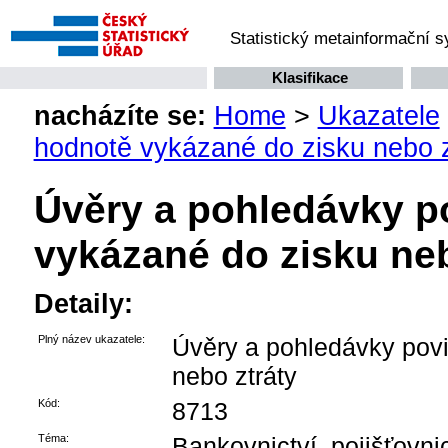
Statistický metainformační 
Klasifikace
nacházíte se:
Home
>
Ukazatele
hodnotě vykázané do zisku nebo z
Úvěry a pohledávky p
vykázané do zisku neb
Detaily:
Plný název ukazatele:
Úvěry a pohledávky povi
nebo ztráty
Kód:
8713
Téma:
Bankovnictví, pojišťovnict