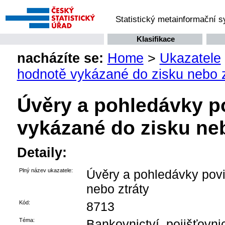
Statistický metainformační 
Klasifikace
nacházíte se:
Home
>
Ukazatele
hodnotě vykázané do zisku nebo z
Úvěry a pohledávky p
vykázané do zisku neb
Detaily:
Plný název ukazatele:
Úvěry a pohledávky povi
nebo ztráty
Kód:
8713
Téma:
Bankovnictví, pojišťovnict