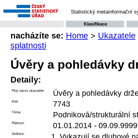
Statistický metainformační 
Klasifikace
nacházíte se:
Home
>
Ukazatele
splatnosti
Úvěry a pohledávky dr
Detaily:
Plný název ukazatele:
Úvěry a pohledávky drže
Kód:
7743
Téma:
Podniková/strukturální st
Platnost:
01.01.2014 - 09.09.9999
Definice:
Vykazují se dluhové ná