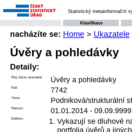
Statistický metainformační 
Klasifikace
nacházíte se:
Home
>
Ukazatele
Úvěry a pohledávky
Detaily:
Plný název ukazatele:
Úvěry a pohledávky
Kód:
7742
Téma:
Podniková/strukturální st
Platnost:
01.01.2014 - 09.09.9999
Definice:
Vykazují se dluhové ná
portfolia úvěrů a jiný