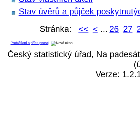
Stav úvěrů a půjček poskytnutýc
Stránka:
<<
<
...
26
27
Prohlášení o přístupnosti
Český statistický úřad, Na padesát
(
Verze: 1.2.