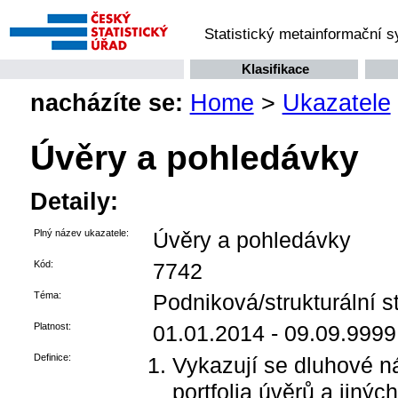
Statistický metainformační 
Klasifikace
nacházíte se:
Home
>
Ukazatele
Úvěry a pohledávky
Detaily:
Plný název ukazatele:
Úvěry a pohledávky
Kód:
7742
Téma:
Podniková/strukturální st
Platnost:
01.01.2014 - 09.09.9999
Definice:
Vykazují se dluhové ná
portfolia úvěrů a jiný