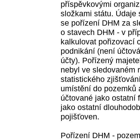
příspěvkovými organiz
složkami státu. Údaje 
se pořízení DHM za sl
o stavech DHM - v pří
kalkulovat pořizovací 
podnikání (není účtová
účty). Pořízený majete
nebyl ve sledovaném r
statistického zjišťová
umístění do pozemků a
účtované jako ostatní 
jako ostatní dlouhodob
pojišťoven.
Pořízení DHM - pozemk