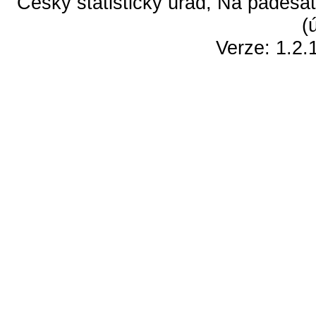
Český statistický úřad, Na padesát
(
Verze: 1.2.