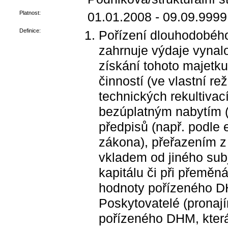
Platnost:
01.01.2008 - 09.09.9999
Definice:
Pořízení dlouhodobéh
zahrnuje výdaje vyna
získání tohoto majetk
činností (ve vlastní re
technických rekultiva
bezúplatným nabytím (n
předpisů (např. podle
zákona), přeřazením z
vkladem od jiného subj
kapitálu či při přemě
hodnoty pořízeného D
Poskytovatelé (pronají
pořízeného DHM, kter