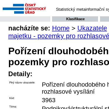
Statistický metainformační 
Klasifikace
nacházíte se:
Home
>
Ukazatele
majetku - pozemky pro rozhlasové
Pořízení dlouhodobéh
pozemky pro rozhlaso
Detaily:
Plný název ukazatele:
Pořízení dlouhodobého 
rozhlasové vysílání
Kód:
3963
Téma:
Podniková/strukturální st