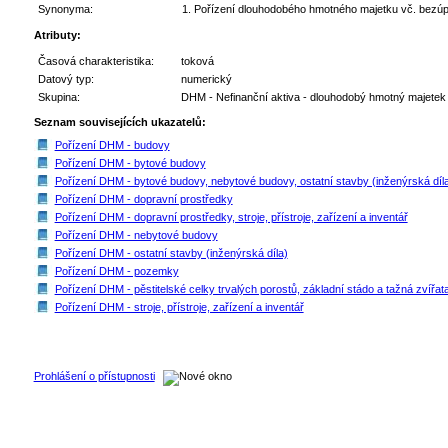
Synonyma:
Pořízení dlouhodobého hmotného majetku vč. bezúpla
Atributy:
Časová charakteristika:
toková
Datový typ:
numerický
Skupina:
DHM - Nefinanční aktiva - dlouhodobý hmotný majetek
Seznam souvisejících ukazatelů:
Pořízení DHM - budovy
Pořízení DHM - bytové budovy
Pořízení DHM - bytové budovy, nebytové budovy, ostatní stavby (inženýrská díl
Pořízení DHM - dopravní prostředky
Pořízení DHM - dopravní prostředky, stroje, přístroje, zařízení a inventář
Pořízení DHM - nebytové budovy
Pořízení DHM - ostatní stavby (inženýrská díla)
Pořízení DHM - pozemky
Pořízení DHM - pěstitelské celky trvalých porostů, základní stádo a tažná zvířat
Pořízení DHM - stroje, přístroje, zařízení a inventář
Prohlášení o přístupnosti