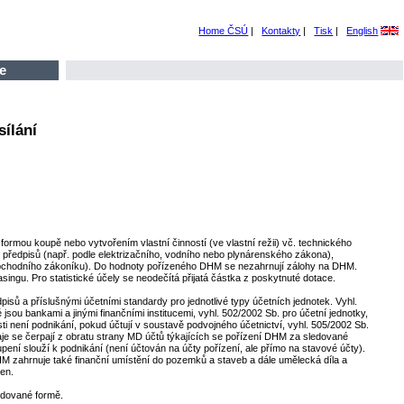
Home ČSÚ
|
Kontakty
|
Tisk
|
English
e
ílání
rmou koupě nebo vytvořením vlastní činností (ve vlastní režii) vč. technického
 předpisů (např. podle elektrizačního, vodního nebo plynárenského zákona),
e obchodního zákoníku). Do hodnoty pořízeného DHM se nezahrnují zálohy na DHM.
ngu. Pro statistické účely se neodečítá přijatá částka z poskytnuté dotace.
ů a příslušnými účetními standardy pro jednotlivé typy účetních jednotek. Vyhl.
 jsou bankami a jinými finančními institucemi, vyhl. 502/2002 Sb. pro účetní jednotky,
ti není podnikání, pokud účtují v soustavě podvojného účetnictví, vyhl. 505/2002 Sb.
je se čerpají z obratu strany MD účtů týkajících se pořízení DHM za sledované
ení slouží k podnikání (není účtován na účty pořízení, ale přímo na stavové účty).
DHM zahrnuje také finanční umístění do pozemků a staveb a dále umělecká díla a
ven.
kódované formě.