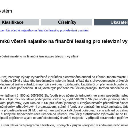
systém
Klasifikace
Číselníky
Ukazatel
mků včetně najatého na finanční leasing pro televizní vysílání
 včetně najatého na finanční leasing pro televizní vys
tně najatého na finanční leasing pro televizní vysílání
HM) zahrnuje výdaje vynaložené v průběhu sledovaného období na získání tohoto majetku fo
e hodnotu DHM získaného bezúplatným nabytím (např. přijatý dar), převodem podle právních
kladem od jiného subjektu (např. při zvyšování základního kapitálu či při přeměnách podl
DHM tu část pořízeného DHM, která byla pořízena za účelem pronájmu formou finančního leasi
láškami č. 500 až 505/2002 Sb. (podle typu účetních jednotek), ve znění pozdějších předpis
eli účtujícími v soustavě podvojného účetnictví, vyhl. 501/2002 Sb. pro účetní jednotky, které
votní pojišťovny, vyhl. 504/2002 Sb. pro účetní jednotky, u kterých hlavním předmětem činnos
nými celky, příspěvkovými organizacemi, státními fondy a organizačními složkami státu. Úda
 v případě pořízení DHM, u něhož není potřeba kalkulovat pořizovací cenu a ihned po zakoup
 či nebyl ve sledovaném roce uveden do užívání. Pro účely statistického zjišťování se do 
případě pojišťoven a jako ostatní dlouhodobý finanční majetek - v případě zdravotních pojišťo
ro šíření televizních programů a teletextu, určených k příjmu veřejností v kódované nebo ne