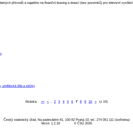
tných převodů a najatého na finanční leasing a dotací (bez pozemků) pro televizní vysílání
a)
a, umělecká díla a sbírky
Stránka:
<<
<
...
2
3
4
5
6
7
8
9
10
>
(z 10)
Český statistický úřad, Na padesátém 81, 100 82 Praha 10; tel.: 274 051 111 (ústředna)
Verze: 1.2.18
© ČSÚ 2026