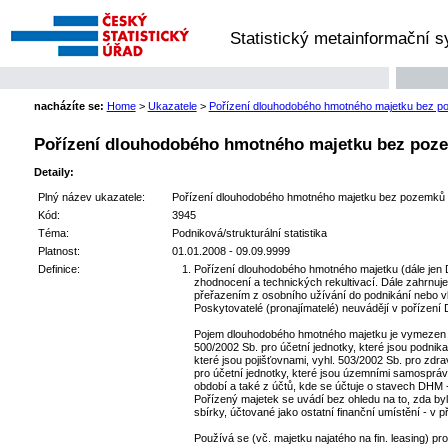
Statistický metainformační 
nacházíte se:
Home
>
Ukazatele
>
Pořízení dlouhodobého hmotného majetku bez poze
Pořízení dlouhodobého hmotného majetku bez pozemků
Detaily:
Plný název ukazatele:
Pořízení dlouhodobého hmotného majetku bez pozemků vče
Kód:
3945
Téma:
Podniková/strukturální statistika
Platnost:
01.01.2008 - 09.09.9999
Definice:
Pořízení dlouhodobého hmotného majetku (dále jen D
zhodnocení a technických rekultivací. Dále zahrnuj
přeřazením z osobního užívání do podnikání nebo v
Poskytovatelé (pronajímatelé) neuvádějí v pořízení 
Pojem dlouhodobého hmotného majetku je vymezen vyh
500/2002 Sb. pro účetní jednotky, které jsou podnikat
které jsou pojišťovnami, vyhl. 503/2002 Sb. pro zdra
pro účetní jednotky, které jsou územními samospráv
období a také z účtů, kde se účtuje o stavech DHM -
Pořízený majetek se uvádí bez ohledu na to, zda byl
sbírky, účtované jako ostatní finanční umístění - v 
Používá se (vč. majetku najatého na fin. leasing) p