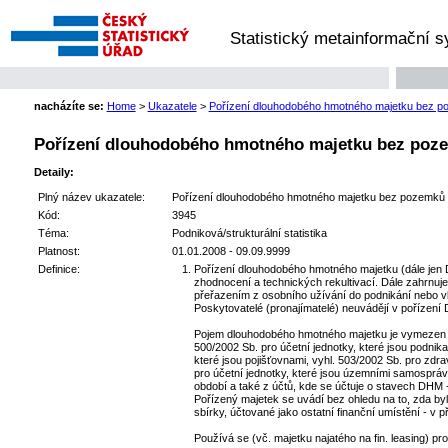
Statistický metainformační 
nacházíte se:
Home
>
Ukazatele
>
Pořízení dlouhodobého hmotného majetku bez poze
Pořízení dlouhodobého hmotného majetku bez pozemků
Detaily:
Plný název ukazatele:
Pořízení dlouhodobého hmotného majetku bez pozemků vče
Kód:
3945
Téma:
Podniková/strukturální statistika
Platnost:
01.01.2008 - 09.09.9999
Definice:
Pořízení dlouhodobého hmotného majetku (dále jen D
zhodnocení a technických rekultivací. Dále zahrnuj
přeřazením z osobního užívání do podnikání nebo v
Poskytovatelé (pronajímatelé) neuvádějí v pořízení 
Pojem dlouhodobého hmotného majetku je vymezen vyh
500/2002 Sb. pro účetní jednotky, které jsou podnikat
které jsou pojišťovnami, vyhl. 503/2002 Sb. pro zdra
pro účetní jednotky, které jsou územními samospráv
období a také z účtů, kde se účtuje o stavech DHM -
Pořízený majetek se uvádí bez ohledu na to, zda byl
sbírky, účtované jako ostatní finanční umístění - v 
Používá se (vč. majetku najatého na fin. leasing) p