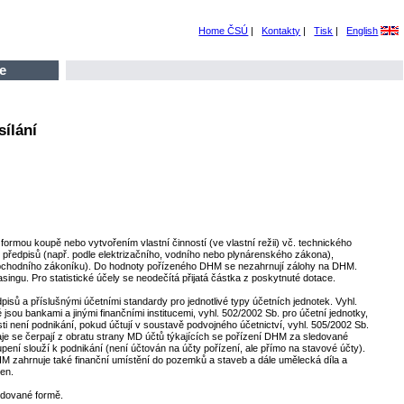
Home ČSÚ
|
Kontakty
|
Tisk
|
English
e
ílání
rmou koupě nebo vytvořením vlastní činností (ve vlastní režii) vč. technického
 předpisů (např. podle elektrizačního, vodního nebo plynárenského zákona),
e obchodního zákoníku). Do hodnoty pořízeného DHM se nezahrnují zálohy na DHM.
ngu. Pro statistické účely se neodečítá přijatá částka z poskytnuté dotace.
ů a příslušnými účetními standardy pro jednotlivé typy účetních jednotek. Vyhl.
 jsou bankami a jinými finančními institucemi, vyhl. 502/2002 Sb. pro účetní jednotky,
ti není podnikání, pokud účtují v soustavě podvojného účetnictví, vyhl. 505/2002 Sb.
je se čerpají z obratu strany MD účtů týkajících se pořízení DHM za sledované
ení slouží k podnikání (není účtován na účty pořízení, ale přímo na stavové účty).
DHM zahrnuje také finanční umístění do pozemků a staveb a dále umělecká díla a
ven.
kódované formě.