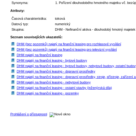
Synonyma:
Pořízení dlouhodobého hmotného majetku vč. bezúpla
Atributy:
Časová charakteristika:
toková
Datový typ:
numerický
Skupina:
DHM - Nefinanční aktiva - dlouhodobý hmotný majetek
Seznam souvisejících ukazatelů:
DHM (bez pozemků) najatý na finanční leasing pro rozhlasové vysílání
DHM (bez pozemků) najatý na finanční leasing pro televizní vysílání
DHM najatý na finanční leasing
DHM najatý na finanční leasing - bytové budovy
DHM najatý na finanční leasing - bytové budovy, nebytové budovy, ostatní budovy
DHM najatý na finanční leasing - dopravní prostředky
DHM najatý na finanční leasing - dopravní prostředky, stroje, přístroje, zařízení a
DHM najatý na finanční leasing - nebytové budovy
DHM najatý na finanční leasing - ostatní stavby (inženýrská díla)
DHM najatý na finanční leasing - pozemky
Prohlášení o přístupnosti