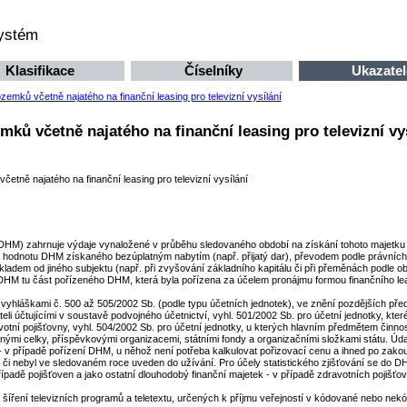
systém
Klasifikace
Číselníky
Ukazatel
mků včetně najatého na finanční leasing pro televizní vysílání
 včetně najatého na finanční leasing pro televizní vys
tně najatého na finanční leasing pro televizní vysílání
HM) zahrnuje výdaje vynaložené v průběhu sledovaného období na získání tohoto majetku fo
e hodnotu DHM získaného bezúplatným nabytím (např. přijatý dar), převodem podle právních
kladem od jiného subjektu (např. při zvyšování základního kapitálu či při přeměnách podl
DHM tu část pořízeného DHM, která byla pořízena za účelem pronájmu formou finančního leasi
láškami č. 500 až 505/2002 Sb. (podle typu účetních jednotek), ve znění pozdějších předpis
eli účtujícími v soustavě podvojného účetnictví, vyhl. 501/2002 Sb. pro účetní jednotky, které
votní pojišťovny, vyhl. 504/2002 Sb. pro účetní jednotky, u kterých hlavním předmětem činnos
nými celky, příspěvkovými organizacemi, státními fondy a organizačními složkami státu. Úda
 v případě pořízení DHM, u něhož není potřeba kalkulovat pořizovací cenu a ihned po zakoup
 či nebyl ve sledovaném roce uveden do užívání. Pro účely statistického zjišťování se do 
případě pojišťoven a jako ostatní dlouhodobý finanční majetek - v případě zdravotních pojišťo
ro šíření televizních programů a teletextu, určených k příjmu veřejností v kódované nebo ne