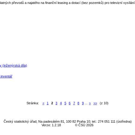
tných převodů a najatého na finanční leasing a dotací (bez pozemků) pro televizní vysílání
 (inženýrská díla)
 inventář
Stránka:
<
1
2
3
4
5
6
7
8
9
...
>
>>
(z 10)
Český statistický úřad, Na padesátém 81, 100 82 Praha 10; tel.: 274 051 111 (ústředna)
Verze: 1.2.18
© ČSÚ 2026