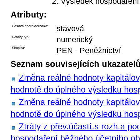
Výsledek hospodaření z
Atributy:
Časová charakteristika:
stavová
Datový typ:
numerický
Skupina:
PEN - Peněžnictví
Seznam souvisejících ukazatelů
Změna reálné hodnoty kapitálov
hodnotě do úplného výsledku hosp
Změna reálné hodnoty kapitálov
hodnotě do úplného výsledku hos
Ztráty z přev.účastí.s rozh.a po
hospodaření běžného účetního obd