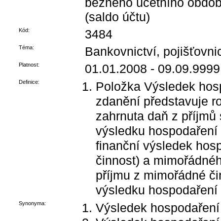
běžného účetního obdob
(saldo účtu)
Kód:
3484
Téma:
Bankovnictví, pojišťovnict
Platnost:
01.01.2008 - 09.09.9999
Definice:
Položka Výsledek hos
zdanění představuje ro
zahrnuta daň z příjmů
výsledku hospodaření 
finanční výsledek hos
činnost) a mimořádnéh
příjmu z mimořádné či
výsledku hospodaření
Synonyma:
Výsledek hospodaření