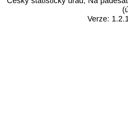
Český statistický úřad, Na padesát
(
Verze: 1.2.