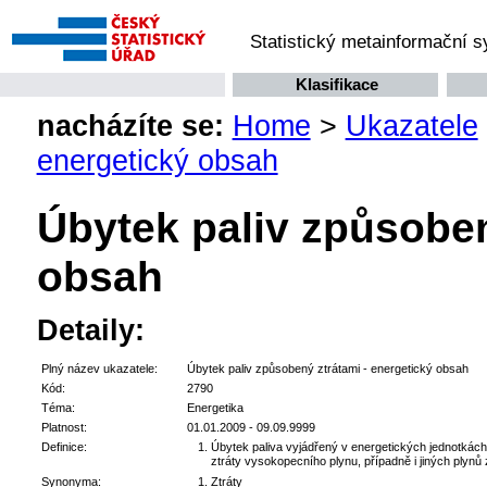
Statistický metainformační 
Klasifikace
nacházíte se:
Home
>
Ukazatele
energetický obsah
Úbytek paliv způsoben
obsah
Detaily:
Plný název ukazatele:
Úbytek paliv způsobený ztrátami - energetický obsah
Kód:
2790
Téma:
Energetika
Platnost:
01.01.2009 - 09.09.9999
Definice:
Úbytek paliva vyjádřený v energetických jednotkách
ztráty vysokopecního plynu, případně i jiných plynů
Synonyma:
Ztráty