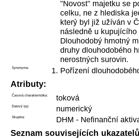
"Novost" majetku se p
celku, ne z hlediska j
který byl již užíván v 
následně u kupujícího
Dlouhodobý hmotný m
druhy dlouhodobého h
nerostných surovin.
Synonyma:
Pořízení dlouhodobéh
Atributy:
Časová charakteristika:
toková
Datový typ:
numerický
Skupina:
DHM - Nefinanční aktiv
Seznam souvisejících ukazatelů