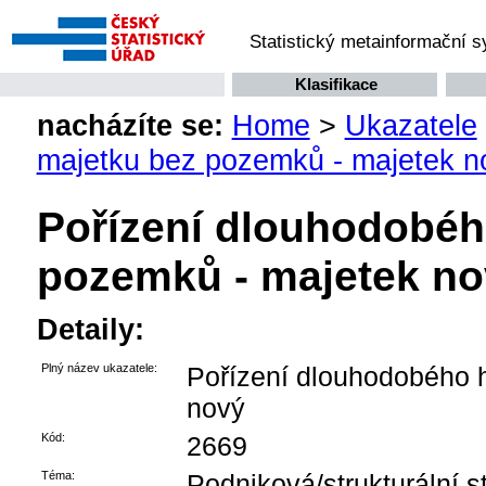
Statistický metainformační 
Klasifikace
nacházíte se:
Home
>
Ukazatele
majetku bez pozemků - majetek n
Pořízení dlouhodobé
pozemků - majetek n
Detaily:
Plný název ukazatele:
Pořízení dlouhodobého 
nový
Kód:
2669
Téma:
Podniková/strukturální st