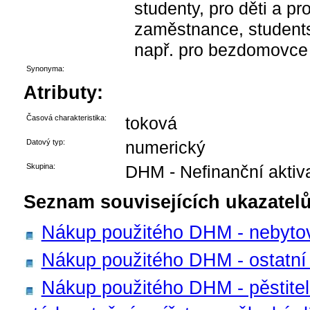
studenty, pro děti a pr
zaměstnance, studentsk
např. pro bezdomovce 
Synonyma:
Atributy:
Časová charakteristika:
toková
Datový typ:
numerický
Skupina:
DHM - Nefinanční aktiv
Seznam souvisejících ukazatelů
Nákup použitého DHM - nebyto
Nákup použitého DHM - ostatní 
Nákup použitého DHM - pěstitels