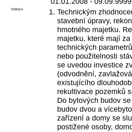
01.01.2008 - 09.09.9999
Definice:
Technickým zhodnocen
stavební úpravy, reko
hmotného majetku. Rek
majetku, které mají z
technických parametrů
nebo použitelnosti stá
se uvedou investice zv
(odvodnění, zavlažov
existujícího dlouhodo
rekultivace pozemků s
Do bytových budov se 
budov dvou a vícebyto
zařízení a domy se slu
postižené osoby, domo