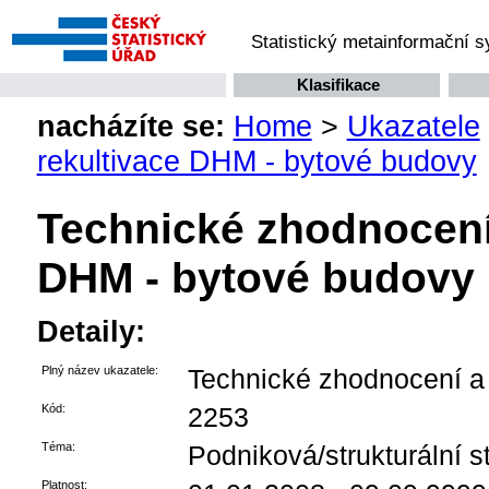
Statistický metainformační 
Klasifikace
nacházíte se:
Home
>
Ukazatele
rekultivace DHM - bytové budovy
Technické zhodnocení 
DHM - bytové budovy
Detaily:
Plný název ukazatele:
Technické zhodnocení a 
Kód:
2253
Téma:
Podniková/strukturální st
Platnost: