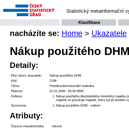
Statistický metainformační 
Klasifikace
nacházíte se:
Home
>
Ukazatele
Nákup použitého DH
Detaily:
Plný název ukazatele:
Nákup použitého DHM
Kód:
2198
Téma:
Podniková/strukturální statistika
Platnost:
01.01.2008 - 09.09.9999
Definice:
Nákup použitého dlouhodobého hmotného majetku před
majetek se považuje majetek, který byl již předtím
Synonyma:
Nákup použitého DHM - celkem
Atributy:
Časová charakteristika:
toková