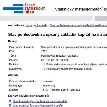
Statistický metainformační 
nacházíte se:
Home
>
Ukazatele
>
Stav pohledávek za upsaný základní kapitál na st
Stav pohledávek za upsaný základní kapitál na stran
Detaily:
Plný název ukazatele:
Stav pohledávek za upsaný základní kapitál na straně akt
Kód:
1762
Téma:
Podniková/strukturální statistika
Platnost:
01.01.2008 - 09.09.9999
Definice:
Pohledávky za upsaný základní kapitál jsou pohledáv
Synonyma:
Pohledávky za upsaný základní kapitál
Atributy:
Časová charakteristika:
stavová
Datový typ:
numerický
Skupina:
FAS - Finanční aktiva - stavová
Seznam souvisejících ukazatelů:
Stav krátkodobých pohledávek na straně aktiv
Stav majetkových cenných papírů a podílů