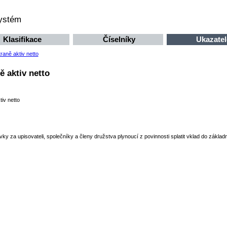
systém
Klasifikace
Číselníky
Ukazatel
raně aktiv netto
ě aktiv netto
iv netto
ky za upisovateli, společníky a členy družstva plynoucí z povinnosti splatit vklad do základ