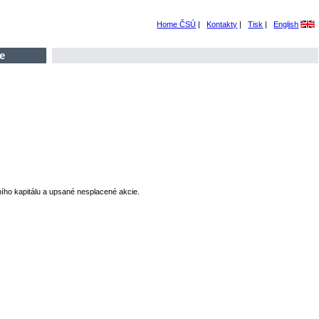
Home ČSÚ
|
Kontakty
|
Tisk
|
English
e
ního kapitálu a upsané nesplacené akcie.