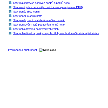
Stav majetkových cenných papírů a podílů netto
Stav movitých a nemovitých věcí k pronájmu (ostatní DFM)
Stav peněz (bez cenin)
Stav peněz a cenin netto
Stav peněz, cenin a vkladů na účtech - netto
Stav podílových listů podílových fondů netto
Stav pohledávek a poskytnutých záloh
Stav pohledávek a poskytnutých záloh, přechodné účty aktiv a jiná aktiva
Prohlášení o přístupnosti