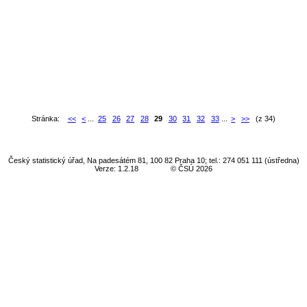
Stránka:
<<
<
...
25
26
27
28
29
30
31
32
33
...
>
>>
(z 34)
Český statistický úřad, Na padesátém 81, 100 82 Praha 10; tel.: 274 051 111 (ústředna)
Verze: 1.2.18
© ČSÚ 2026