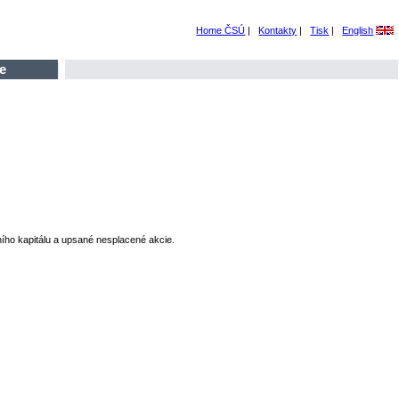
Home ČSÚ
|
Kontakty
|
Tisk
|
English
e
ního kapitálu a upsané nesplacené akcie.