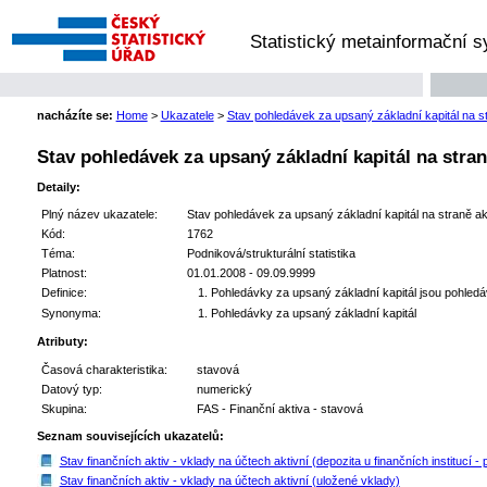
Statistický metainformační 
nacházíte se:
Home
>
Ukazatele
>
Stav pohledávek za upsaný základní kapitál na st
Stav pohledávek za upsaný základní kapitál na stran
Detaily:
Plný název ukazatele:
Stav pohledávek za upsaný základní kapitál na straně akt
Kód:
1762
Téma:
Podniková/strukturální statistika
Platnost:
01.01.2008 - 09.09.9999
Definice:
Pohledávky za upsaný základní kapitál jsou pohledáv
Synonyma:
Pohledávky za upsaný základní kapitál
Atributy:
Časová charakteristika:
stavová
Datový typ:
numerický
Skupina:
FAS - Finanční aktiva - stavová
Seznam souvisejících ukazatelů:
Stav finančních aktiv - vklady na účtech aktivní (depozita u finančních institucí - 
Stav finančních aktiv - vklady na účtech aktivní (uložené vklady)