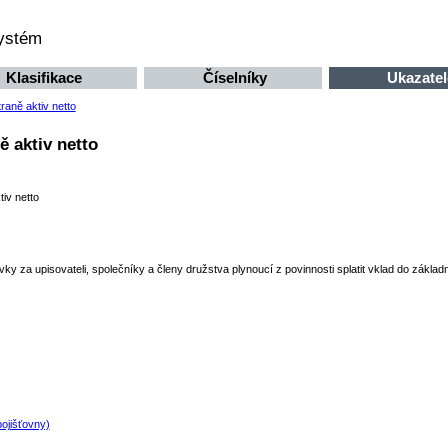
systém
Klasifikace
Číselníky
Ukazatel
raně aktiv netto
ě aktiv netto
iv netto
ky za upisovateli, společníky a členy družstva plynoucí z povinnosti splatit vklad do základ
pojišťovny)