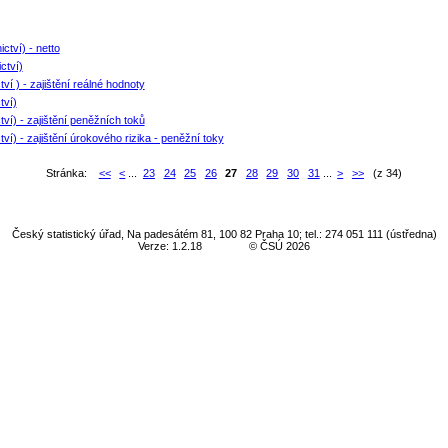
ctví) - netto
ctví)
ví ) - zajištění reálné hodnoty
tví)
tví) - zajištění peněžních toků
ví) - zajištění úrokového rizika - peněžní toky
Stránka:
<<
<
...
23
24
25
26
27
28
29
30
31
...
>
>>
(z 34)
Český statistický úřad, Na padesátém 81, 100 82 Praha 10; tel.: 274 051 111 (ústředna)
Verze: 1.2.18
© ČSÚ 2026