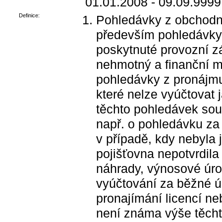
01.01.2008 - 09.09.9999
Definice:
Pohledávky z obchodní
především pohledávky 
poskytnuté provozní z
nehmotný a finanční ma
pohledávky z pronájmu 
které nelze vyúčtovat
těchto pohledávek so
např. o pohledávku za 
v případě, kdy nebyla 
pojišťovna nepotvrdil
náhrady, výnosové úro
vyúčtování za běžné ú
pronajímání licencí ne
není známa výše těcht