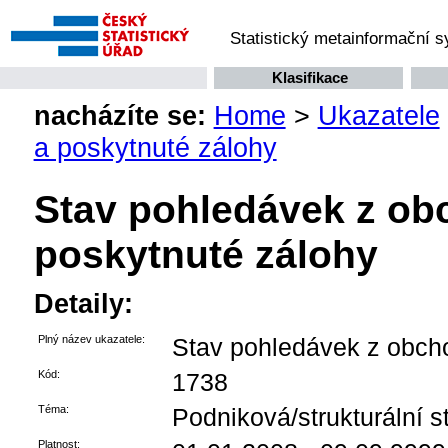
Statistický metainformační 
Klasifikace
nacházíte se:
Home
>
Ukazatele
a poskytnuté zálohy
Stav pohledávek z ob
poskytnuté zálohy
Detaily:
Plný název ukazatele:
Stav pohledávek z obcho
Kód:
1738
Téma:
Podniková/strukturální st
Platnost: