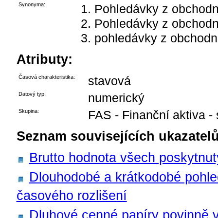
Synonyma:
Pohledávky z obchodní
Pohledávky z obchodní
pohledávky z obchodní
Atributy:
Časová charakteristika:
stavová
Datový typ:
numerický
Skupina:
FAS - Finanční aktiva -
Seznam souvisejících ukazatelů
Brutto hodnota všech poskytnu
Dlouhodobé a krátkodobé pohle
časového rozlišení
Dluhové cenné papíry povinně 