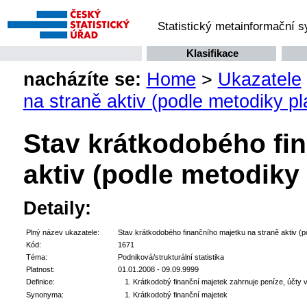
Statistický metainformační 
Klasifikace
nacházíte se:
Home
>
Ukazatele
na straně aktiv (podle metodiky p
Stav krátkodobého fi
aktiv (podle metodiky
Detaily:
Plný název ukazatele:
Stav krátkodobého finančního majetku na straně aktiv (p
Kód:
1671
Téma:
Podniková/strukturální statistika
Platnost:
01.01.2008 - 09.09.9999
Definice:
Krátkodobý finanční majetek zahrnuje peníze, účty 
Synonyma:
Krátkodobý finanční majetek