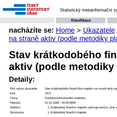
Statistický metainformační 
Klasifikace
nacházíte se:
Home
>
Ukazatele
na straně aktiv (podle metodiky p
Stav krátkodobého fi
aktiv (podle metodiky
Detaily:
Plný název ukazatele:
Stav krátkodobého finančního majetku na straně aktiv (p
Kód:
1671
Téma:
Podniková/strukturální statistika
Platnost:
01.01.2008 - 09.09.9999
Definice:
Krátkodobý finanční majetek zahrnuje peníze, účty 
Synonyma:
Krátkodobý finanční majetek