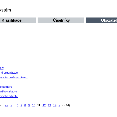
systém
Klasifikace
Číselníky
Ukazatel
e
ých)
né organizace
součástí nebo softwaru
ho sektoru
omého sektoru
ejného odvětví
ka:
<<
<
...
6
7
8
9
10
11
12
13
14
>
(z 14)