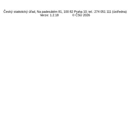
Český statistický úřad, Na padesátém 81, 100 82 Praha 10; tel.: 274 051 111 (ústředna)
Verze: 1.2.18
© ČSÚ 2026