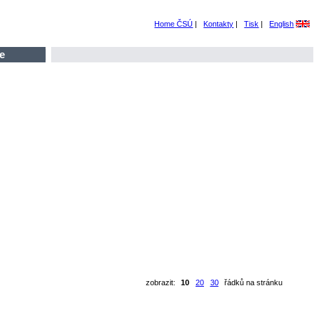
Home ČSÚ
|
Kontakty
|
Tisk
|
English
e
zobrazit:
10
20
30
řádků na stránku