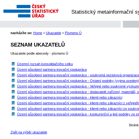
Statistický metainformační 
nacházíte se:
Home
>
Ukazatele
>
Písmeno Ú
SEZNAM UKAZATELŮ
Ukazatele podle abecedy - písmeno Ú
Územní rozsah konsolidačního celku
Území působení partnera inovační spolupráce
Území působení partnera inovační spolupráce - soukromá nezisková organizac
Území působení partnera inovační spolupráce - Ostatní podniky (vyjma uveden
Území působení partnera inovační spolupráce - Veřejné nebo soukromé výzkum
Území působení partnera inovační spolupráce - dodavatelé zařízení, materiálů, 
Území působení partnera inovační spolupráce - klienti nebo zákazníci
Území působení partnera inovační spolupráce - klienti nebo zákazníci z veřejné
Území působení partnera inovační spolupráce - klienti nebo zákazníci ze soukr
Území působení partnera inovační spolupráce - konkurenční a jiné podniky ze st
Strán
Zpět na výběr ukazatele