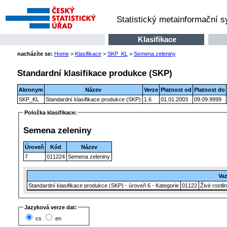
Statistický metainformační 
Klasifikace
nacházíte se:
Home
>
Klasifikace
>
SKP_KL
>
Semena zeleniny
Standardní klasifikace produkce (SKP)
Akronym
Název
Verze
Platnost od
Platnost do
SKP_KL
Standardní klasifikace produkce (SKP)
1.6
01.01.2003
09.09.9999
Položka klasifikace:
Semena zeleniny
Úroveň
Kód
Název
7
011224
Semena zeleniny
Va
Standardní klasifikace produkce (SKP) - úroveň 6 - Kategorie
01122
Živé rostl
Jazyková verze dat:
cs
en