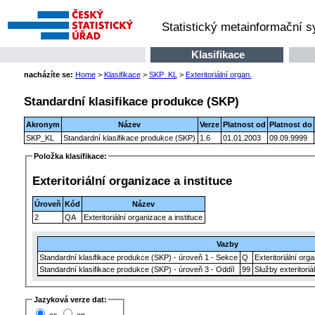
Statistický metainformační 
Klasifikace
nacházíte se:
Home
>
Klasifikace
>
SKP_KL
>
Exteritoriální organ.
Standardní klasifikace produkce (SKP)
Akronym
Název
Verze
Platnost od
Platnost do
SKP_KL
Standardní klasifikace produkce (SKP)
1.6
01.01.2003
09.09.9999
Položka klasifikace:
Exteritoriální organizace a instituce
Úroveň
Kód
Název
2
QA
Exteritoriální organizace a instituce
Vazby
Standardní klasifikace produkce (SKP) - úroveň 1 - Sekce
Q
Exteritoriální org
Standardní klasifikace produkce (SKP) - úroveň 3 - Oddíl
99
Služby exteritoriá
Jazyková verze dat: