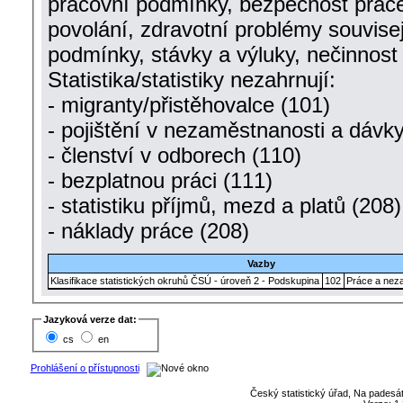
pracovní podmínky, bezpečnost práce,
povolání, zdravotní problémy souvisej
podmínky, stávky a výluky, nečinnost 
Statistika/statistiky nezahrnují:
- migranty/přistěhovalce (101)
- pojištění v nezaměstnanosti a dávk
- členství v odborech (110)
- bezplatnou práci (111)
- statistiku příjmů, mezd a platů (208)
- náklady práce (208)
Vazby
Klasifikace statistických okruhů ČSÚ - úroveň 2 - Podskupina
102
Práce a nez
Jazyková verze dat:
cs
en
Prohlášení o přístupnosti
Český statistický úřad, Na padesát