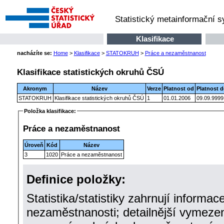
Statistický metainformační 
Klasifikace
nacházíte se:
Home
>
Klasifikace
>
STATOKRUH
>
Práce a nezaměstnanost
Klasifikace statistických okruhů ČSÚ
Akronym
Název
Verze
Platnost od
Platnost 
STATOKRUH
Klasifikace statistických okruhů ČSÚ
1
01.01.2006
09.09.9999
Položka klasifikace:
Práce a nezaměstnanost
Úroveň
Kód
Název
3
1020
Práce a nezaměstnanost
Definice položky:
Statistika/statistiky zahrnují informa
nezaměstnanosti; detailnější vymezen